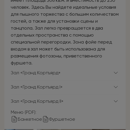
имеет площадь 306 кв.м. и вместимость до 250
человек. Здесь Вы найдете идеальные условия
для пышного торжества с большим количеством
гостей, а также для установки сцены и
танцпола. Зал легко превращается в два
отдельных пространства с помощью
специальной перегородки. Зона фойе перед
входом в зал может быть использована для
размещения фотозоны, приветственного
фуршета.
Зал «Гранд Кортъярд»
Зал «Гранд Кортъярд I»
Зал «Гранд Кортъярд II»
Меню (PDF):
Банкетное
Фуршетное